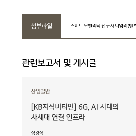
첨부파일
스마트 모빌리티 선구자 다임러(벤츠)
관련보고서 및 게시글
산업일반
[KB지식비타민] 6G, AI 시대의
차세대 연결 인프라
심경석