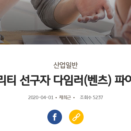
산업일반
리티 선구자 다임러(벤츠) 파
2020-04-01
채희근
조회수 5237