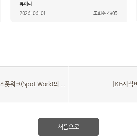
류혜라
2026-06-01
조회수
4803
[KB지식비타민] 일하는 법이 달라졌다, 스폿워크(Spot Work)의 부상
[KB지식
처음으로