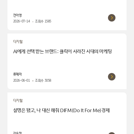
전아영
2026-07-14
조회수
1585
디지털
AI에게 선택 받는 브랜드: 클릭이 사라진 시대의 마케팅
류혜라
2026-06-01
조회수
3058
디지털
설명은 됐고, 나 대신 해줘 DIFM(Do It For Me)경제
강윤정