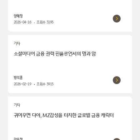
양혜정
2026-04-16
조회수
3195
기타
소셜미디어 금융 권력 핀플루언서의 명과 암
방석훈
2026-02-19
조회수
3915
기타
귀여우면 다야, MZ감성을 터치한 글로벌 금융 캐릭터
강윤정