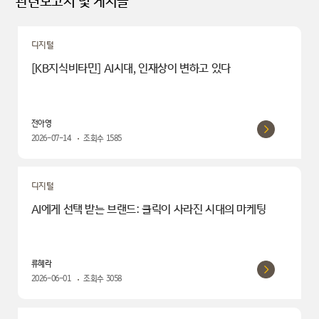
관련보고서 및 게시글
디지털
[KB지식비타민] AI시대, 인재상이 변하고 있다
전아영
2026-07-14
조회수
1585
디지털
AI에게 선택 받는 브랜드: 클릭이 사라진 시대의 마케팅
류혜라
2026-06-01
조회수
3058