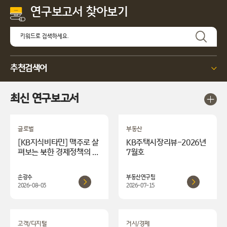
연구보고서
찾아보기
추천검색어
최신 연구보고서
글로벌
부동산
[KB지식비타민] 맥주로 살
KB주택시장리뷰-2026년
펴보는 북한 경제정책의 변
7월호
화
손광수
부동산연구팀
2026-08-03
2026-07-15
고객/디지털
거시/경제