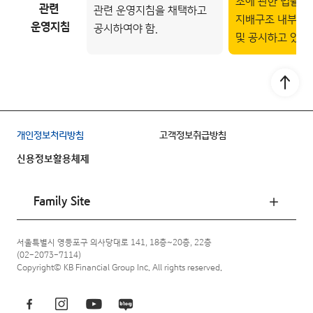
조에 관한 법률에
관련
관련 운영지침을 채택하고
지배구조 내부규
운영지침
공시하여야 함.
및 공시하고 있음.
Go to
개인정보처리방침
고객정보취급방침
신용정보활용체제
Family Site
서울특별시 영등포구 의사당대로 141, 18층~20층, 22층
(02-2073-7114)
Copyright© KB Financial Group Inc. All rights reserved.